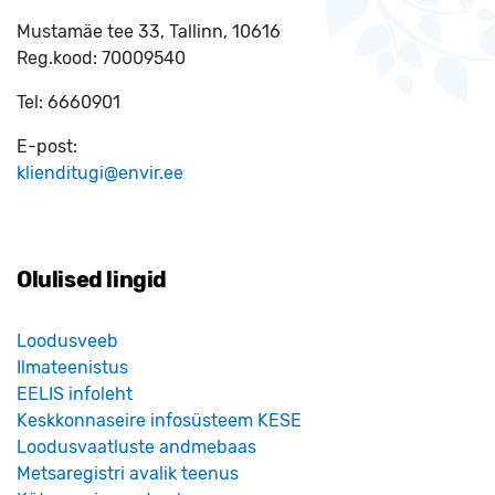
Mustamäe tee 33, Tallinn, 10616
Reg.kood:
70009540
Tel:
6660901
E-post:
klienditugi@envir.ee
Olulised lingid
Loodusveeb
Ilmateenistus
EELIS infoleht
Keskkonnaseire infosüsteem KESE
Loodusvaatluste andmebaas
Metsaregistri avalik teenus