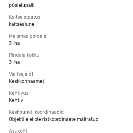
püsielupaik
Kaitse staatus
kaitsealune
Maismaa pindala
3
ha
Pindala kokku
3
ha
Valitseja(d)
Keskkonnaamet
Kehtivus
Kehtiv
Keskpunkti koordinaadid
Objektile ei ole ristkoordinaate määratud
Asukoht