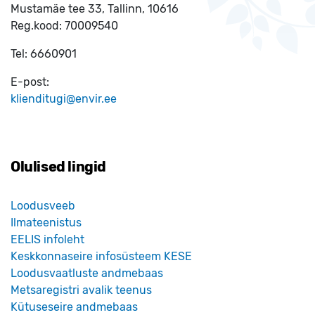
Mustamäe tee 33, Tallinn, 10616
Reg.kood:
70009540
Tel:
6660901
E-post:
klienditugi@envir.ee
Olulised lingid
Loodusveeb
Ilmateenistus
EELIS infoleht
Keskkonnaseire infosüsteem KESE
Loodusvaatluste andmebaas
Metsaregistri avalik teenus
Kütuseseire andmebaas