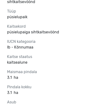
sihtkaitsevöönd
Tüüp
püsielupaik
Kaitsekord
püsielupaiga sihtkaitsevöönd
IUCN kategooria
Ib - Kõnnumaa
Kaitse staatus
kaitsealune
Maismaa pindala
3.1
ha
Pindala kokku
3.1
ha
Asub