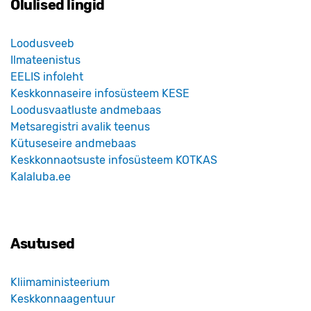
Olulised lingid
Loodusveeb
Ilmateenistus
EELIS infoleht
Keskkonnaseire infosüsteem KESE
Loodusvaatluste andmebaas
Metsaregistri avalik teenus
Kütuseseire andmebaas
Keskkonnaotsuste infosüsteem KOTKAS
Kalaluba.ee
Asutused
Kliimaministeerium
Keskkonnaagentuur