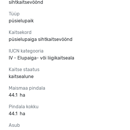
sihtkaitsevöönd
Tüüp
püsielupaik
Kaitsekord
püsielupaiga sihtkaitsevöönd
IUCN kategooria
IV - Elupaiga- või liigikaitseala
Kaitse staatus
kaitsealune
Maismaa pindala
44.1
ha
Pindala kokku
44.1
ha
Asub