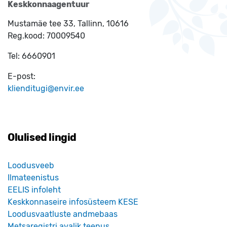
Keskkonnaagentuur
Mustamäe tee 33, Tallinn, 10616
Reg.kood:
70009540
Tel:
6660901
E-post:
klienditugi@envir.ee
Olulised lingid
Loodusveeb
Ilmateenistus
EELIS infoleht
Keskkonnaseire infosüsteem KESE
Loodusvaatluste andmebaas
Metsaregistri avalik teenus