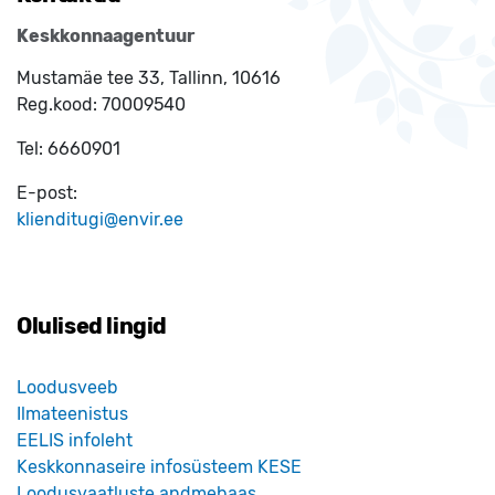
Keskkonnaagentuur
Mustamäe tee 33, Tallinn, 10616
Reg.kood:
70009540
Tel:
6660901
E-post:
klienditugi@envir.ee
Olulised lingid
Loodusveeb
Ilmateenistus
EELIS infoleht
Keskkonnaseire infosüsteem KESE
Loodusvaatluste andmebaas