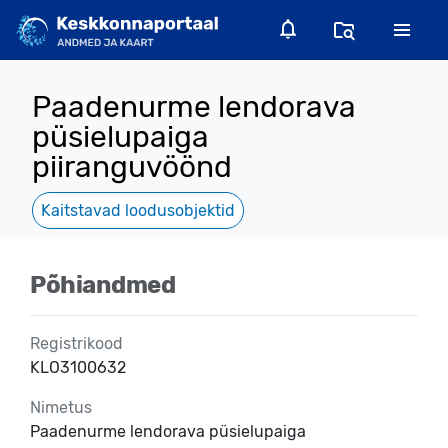
Paadenurme lendorava
püsielupaiga
piiranguvöönd
Kaitstavad loodusobjektid
Põhiandmed
Registrikood
KLO3100632
Nimetus
Paadenurme lendorava püsielupaiga