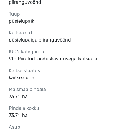
piiranguvöönd
Tüüp
püsielupaik
Kaitsekord
püsielupaiga piiranguvöönd
IUCN kategooria
VI - Piiratud looduskasutusega kaitseala
Kaitse staatus
kaitsealune
Maismaa pindala
73.71
ha
Pindala kokku
73.71
ha
Asub