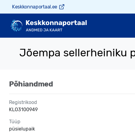
Keskkonnaportaal.ee
Jõempa sellerheiniku p
Põhiandmed
Registrikood
KLO3100949
Tüüp
püsielupaik