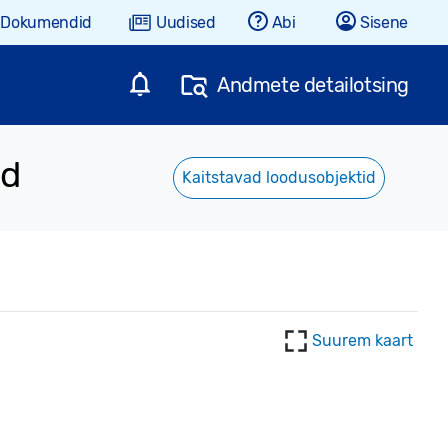
Dokumendid
Uudised
Abi
Sisene
Andmete detailotsing
nd
Kaitstavad loodusobjektid
Suurem kaart