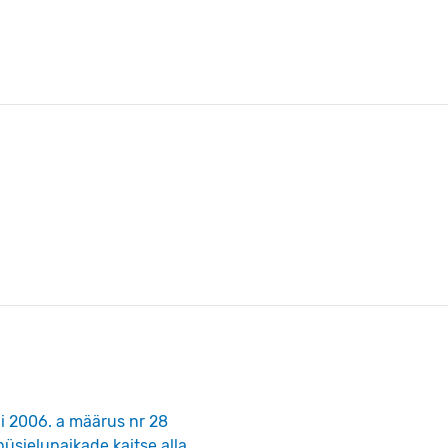
li 2006. a määrus nr 28
püsielupaikade kaitse alla