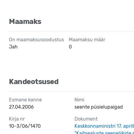
Maamaks
On maamaksusoodustus
Maamaksu määr
Jah
0
Kandeotsused
Esmane kanne
Nimi
27.04.2006
seente püsielupaigad
Kirja nr
Dokument
10-3/06/1470
Keskkonnaministri 17. april
"Kaitsealuste seeneliikide 