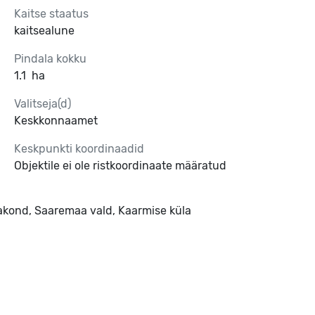
Kaitse staatus
kaitsealune
Pindala kokku
1.1
ha
Valitseja(d)
Keskkonnaamet
Keskpunkti koordinaadid
Objektile ei ole ristkoordinaate määratud
kond, Saaremaa vald, Kaarmise küla