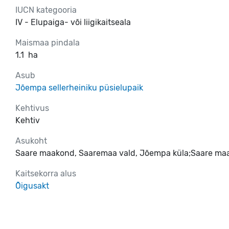
IUCN kategooria
IV - Elupaiga- või liigikaitseala
Maismaa pindala
1.1
ha
Asub
Jõempa sellerheiniku püsielupaik
Kehtivus
Kehtiv
Asukoht
Saare maakond, Saaremaa vald, Jõempa küla;Saare maa
Kaitsekorra alus
Õigusakt