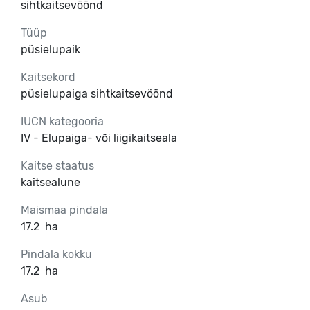
sihtkaitsevöönd
Tüüp
püsielupaik
Kaitsekord
püsielupaiga sihtkaitsevöönd
IUCN kategooria
IV - Elupaiga- või liigikaitseala
Kaitse staatus
kaitsealune
Maismaa pindala
17.2
ha
Pindala kokku
17.2
ha
Asub