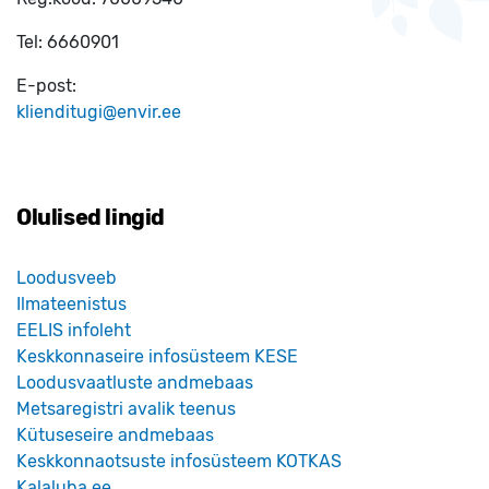
Tel:
6660901
E-post:
klienditugi@envir.ee
Olulised lingid
Loodusveeb
Ilmateenistus
EELIS infoleht
Keskkonnaseire infosüsteem KESE
Loodusvaatluste andmebaas
Metsaregistri avalik teenus
Kütuseseire andmebaas
Keskkonnaotsuste infosüsteem KOTKAS
Kalaluba.ee