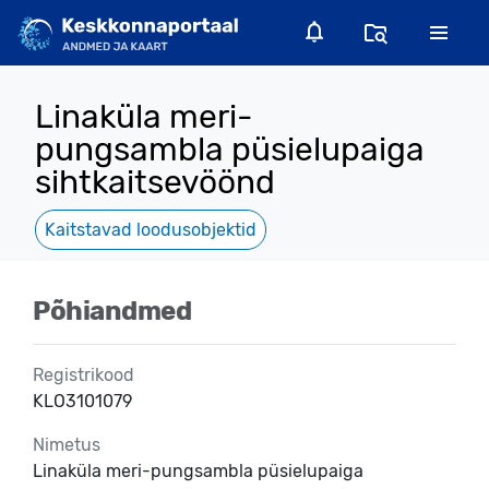
Linaküla meri-
pungsambla püsielupaiga
sihtkaitsevöönd
Kaitstavad loodusobjektid
Põhiandmed
Registrikood
KLO3101079
Nimetus
Linaküla meri-pungsambla püsielupaiga