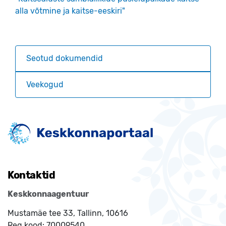
alla võtmine ja kaitse-eeskiri"
Seotud dokumendid
Veekogud
Kontaktid
Keskkonnaagentuur
Mustamäe tee 33, Tallinn, 10616
Reg.kood:
70009540