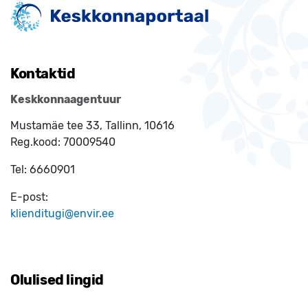
Kontaktid
Keskkonnaagentuur
Mustamäe tee 33, Tallinn, 10616
Reg.kood:
70009540
Tel:
6660901
E-post:
klienditugi@envir.ee
Olulised lingid