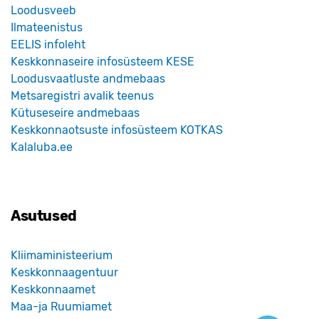
Loodusveeb
Ilmateenistus
EELIS infoleht
Keskkonnaseire infosüsteem KESE
Loodusvaatluste andmebaas
Metsaregistri avalik teenus
Kütuseseire andmebaas
Keskkonnaotsuste infosüsteem KOTKAS
Kalaluba.ee
Asutused
Kliimaministeerium
Keskkonnaagentuur
Keskkonnaamet
Maa-ja Ruumiamet