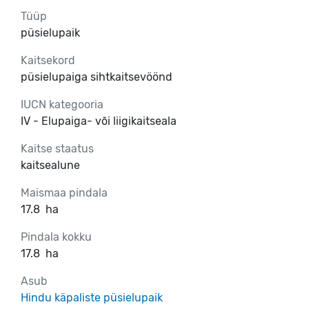
Tüüp
püsielupaik
Kaitsekord
püsielupaiga sihtkaitsevöönd
IUCN kategooria
IV - Elupaiga- või liigikaitseala
Kaitse staatus
kaitsealune
Maismaa pindala
17.8
ha
Pindala kokku
17.8
ha
Asub
Hindu käpaliste püsielupaik