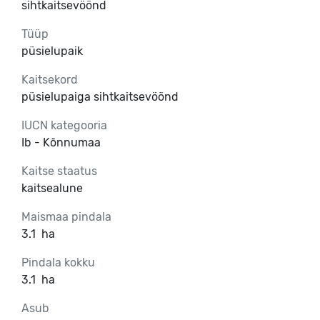
sihtkaitsevöönd
Tüüp
püsielupaik
Kaitsekord
püsielupaiga sihtkaitsevöönd
IUCN kategooria
Ib - Kõnnumaa
Kaitse staatus
kaitsealune
Maismaa pindala
3.1
ha
Pindala kokku
3.1
ha
Asub