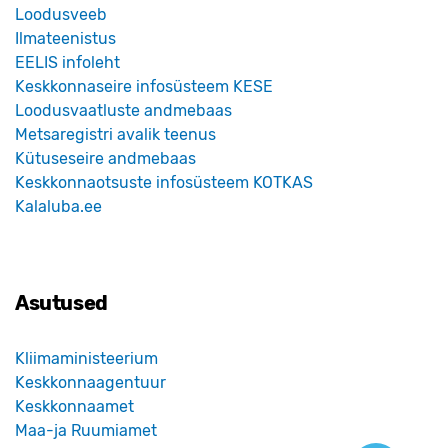
Loodusveeb
Ilmateenistus
EELIS infoleht
Keskkonnaseire infosüsteem KESE
Loodusvaatluste andmebaas
Metsaregistri avalik teenus
Kütuseseire andmebaas
Keskkonnaotsuste infosüsteem KOTKAS
Kalaluba.ee
Asutused
Kliimaministeerium
Keskkonnaagentuur
Keskkonnaamet
Maa-ja Ruumiamet