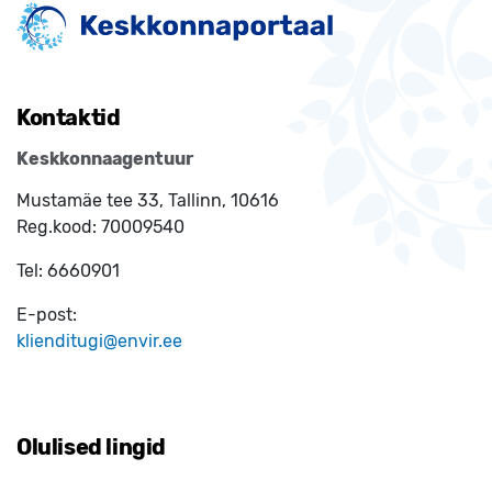
Kontaktid
Keskkonnaagentuur
Mustamäe tee 33, Tallinn, 10616
Reg.kood:
70009540
Tel:
6660901
E-post:
klienditugi@envir.ee
Olulised lingid