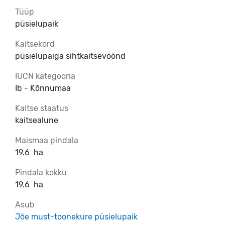
Tüüp
püsielupaik
Kaitsekord
püsielupaiga sihtkaitsevöönd
IUCN kategooria
Ib - Kõnnumaa
Kaitse staatus
kaitsealune
Maismaa pindala
19.6
ha
Pindala kokku
19.6
ha
Asub
Jõe must-toonekure püsielupaik