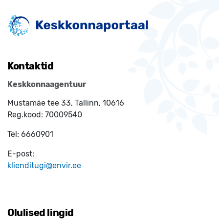
Kontaktid
Keskkonnaagentuur
Mustamäe tee 33, Tallinn, 10616
Reg.kood:
70009540
Tel:
6660901
E-post:
klienditugi@envir.ee
Olulised lingid