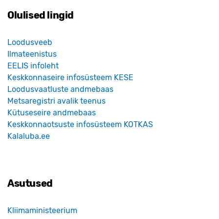
Olulised lingid
Loodusveeb
Ilmateenistus
EELIS infoleht
Keskkonnaseire infosüsteem KESE
Loodusvaatluste andmebaas
Metsaregistri avalik teenus
Kütuseseire andmebaas
Keskkonnaotsuste infosüsteem KOTKAS
Kalaluba.ee
Asutused
Kliimaministeerium