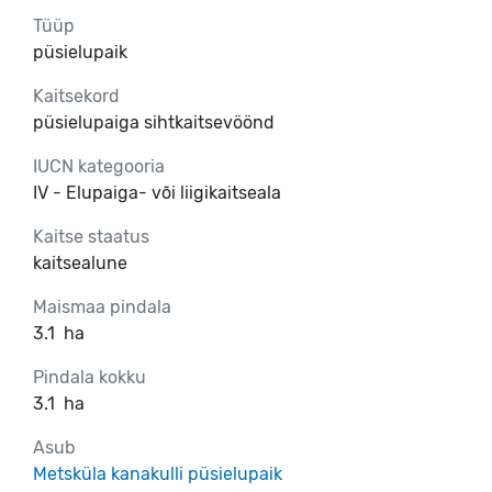
Tüüp
püsielupaik
Kaitsekord
püsielupaiga sihtkaitsevöönd
IUCN kategooria
IV - Elupaiga- või liigikaitseala
Kaitse staatus
kaitsealune
Maismaa pindala
3.1
ha
Pindala kokku
3.1
ha
Asub
Metsküla kanakulli püsielupaik