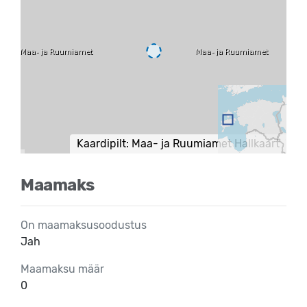
Kaardipilt: Maa- ja Ruumiamet Hallkaart
Maamaks
On maamaksusoodustus
Jah
Maamaksu määr
0