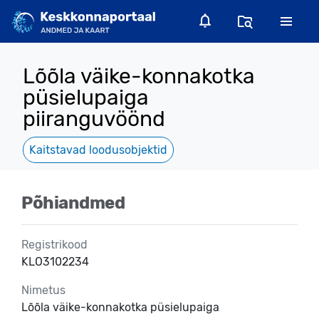
Lõõla väike-konnakotka
püsielupaiga
piiranguvöönd
Kaitstavad loodusobjektid
Põhiandmed
Registrikood
KLO3102234
Nimetus
Lõõla väike-konnakotka püsielupaiga