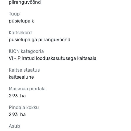
piiranguvöönd
Tüüp
püsielupaik
Kaitsekord
püsielupaiga piiranguvöönd
IUCN kategooria
VI - Piiratud looduskasutusega kaitseala
Kaitse staatus
kaitsealune
Maismaa pindala
2.93
ha
Pindala kokku
2.93
ha
Asub