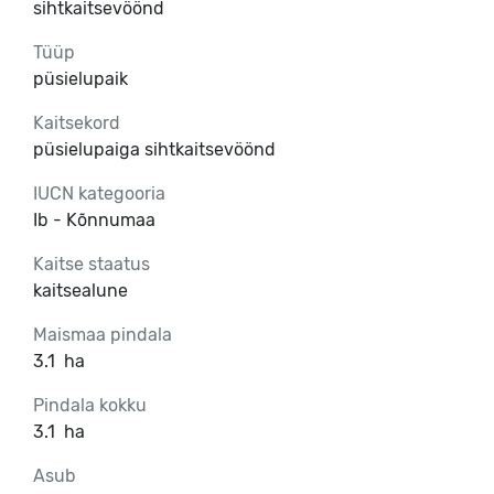
sihtkaitsevöönd
Tüüp
püsielupaik
Kaitsekord
püsielupaiga sihtkaitsevöönd
IUCN kategooria
Ib - Kõnnumaa
Kaitse staatus
kaitsealune
Maismaa pindala
3.1
ha
Pindala kokku
3.1
ha
Asub