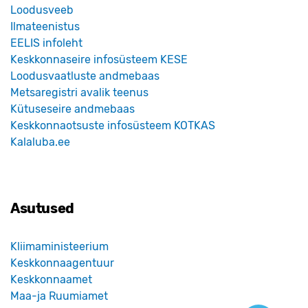
Loodusveeb
Ilmateenistus
EELIS infoleht
Keskkonnaseire infosüsteem KESE
Loodusvaatluste andmebaas
Metsaregistri avalik teenus
Kütuseseire andmebaas
Keskkonnaotsuste infosüsteem KOTKAS
Kalaluba.ee
Asutused
Kliimaministeerium
Keskkonnaagentuur
Keskkonnaamet
Maa-ja Ruumiamet