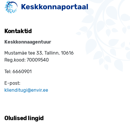
Kontaktid
Keskkonnaagentuur
Mustamäe tee 33, Tallinn, 10616
Reg.kood:
70009540
Tel:
6660901
E-post:
klienditugi@envir.ee
Olulised lingid