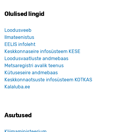
Olulised lingid
Loodusveeb
Ilmateenistus
EELIS infoleht
Keskkonnaseire infosüsteem KESE
Loodusvaatluste andmebaas
Metsaregistri avalik teenus
Kütuseseire andmebaas
Keskkonnaotsuste infosüsteem KOTKAS
Kalaluba.ee
Asutused
Kliimaministeerium