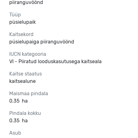
piiranguvöönd
Tüüp
püsielupaik
Kaitsekord
püsielupaiga piiranguvöönd
IUCN kategooria
VI - Piiratud looduskasutusega kaitseala
Kaitse staatus
kaitsealune
Maismaa pindala
0.35
ha
Pindala kokku
0.35
ha
Asub