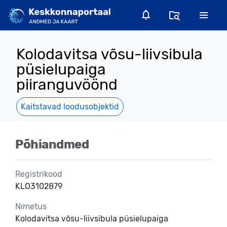
Kolodavitsa võsu-liivsibula
püsielupaiga
piiranguvöönd
Kaitstavad loodusobjektid
Põhiandmed
Registrikood
KLO3102879
Nimetus
Kolodavitsa võsu-liivsibula püsielupaiga