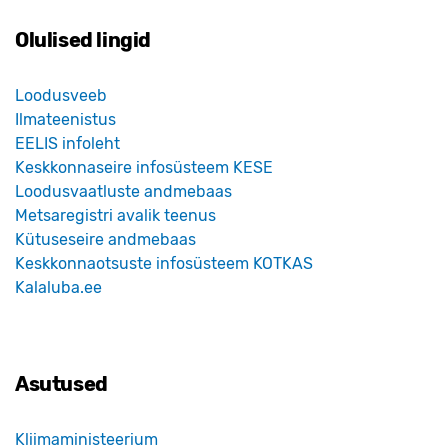
Olulised lingid
Loodusveeb
Ilmateenistus
EELIS infoleht
Keskkonnaseire infosüsteem KESE
Loodusvaatluste andmebaas
Metsaregistri avalik teenus
Kütuseseire andmebaas
Keskkonnaotsuste infosüsteem KOTKAS
Kalaluba.ee
Asutused
Kliimaministeerium