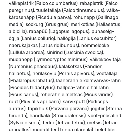
väikepistrik (Falco columbarius), rabapistrik (Falco
peregrinus), tuuletallaja (Falco tinnunculus), väike-
kärbsenäpp (Ficedula parva), rohunepp (Gallinago
media), sookurg (Grus grus), merikotkas (Haliaeetus
albicilla), rabapüü (Lagopus lagopus), punaselg-
õgija (Lanius collurio), hallõgija (Lanius excubitor),
naerukajakas (Larus ridibundus), nõmmelõoke
(Lullula arborea), sinirind (Luscinia svecica),
mudanepp (Lymnocryptes minimus), väikekoovitaja
(Numenius phaeopus), kalakotkas (Pandion
haliaetus), herilaseviu (Pernis apivorus), veetallaja
(Phalaropus lobatus), laanerähn e kolmvarvas-rähn
(Picoides tridactylus), hallpea-rähn e hallrähn
(Picus canus), roherähn e meltsas (Picus viridis),
rüüt (Pluvialis apricaria), sarvikpütt (Podiceps
auritus), täpikhuik (Porzana porzana), jõgitiir (Sterna
hirundo), händkakk (Strix uralensis), vööt-põõsalind
(Sylvia nisoria), teder (Tetrao tetrix), metsis (Tetrao
urogallus), mudatilder (Tringa glareola), heletilder