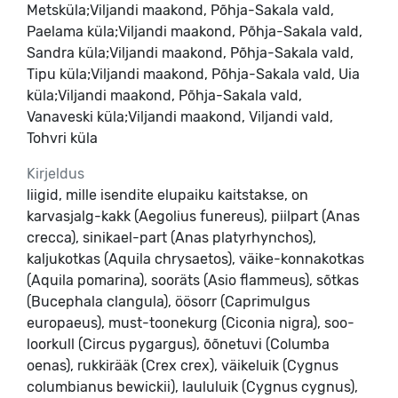
Metsküla;Viljandi maakond, Põhja-Sakala vald,
Paelama küla;Viljandi maakond, Põhja-Sakala vald,
Sandra küla;Viljandi maakond, Põhja-Sakala vald,
Tipu küla;Viljandi maakond, Põhja-Sakala vald, Uia
küla;Viljandi maakond, Põhja-Sakala vald,
Vanaveski küla;Viljandi maakond, Viljandi vald,
Tohvri küla
Kirjeldus
liigid, mille isendite elupaiku kaitstakse, on
karvasjalg-kakk (Aegolius funereus), piilpart (Anas
crecca), sinikael-part (Anas platyrhynchos),
kaljukotkas (Aquila chrysaetos), väike-konnakotkas
(Aquila pomarina), sooräts (Asio flammeus), sõtkas
(Bucephala clangula), öösorr (Caprimulgus
europaeus), must-toonekurg (Ciconia nigra), soo-
loorkull (Circus pygargus), õõnetuvi (Columba
oenas), rukkirääk (Crex crex), väikeluik (Cygnus
columbianus bewickii), laululuik (Cygnus cygnus),