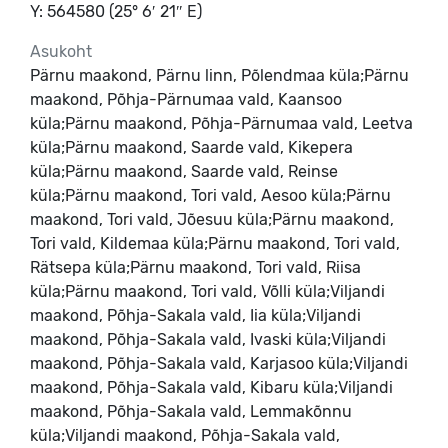
Y: 564580 (25° 6′ 21″ E)
Asukoht
Pärnu maakond, Pärnu linn, Põlendmaa küla;Pärnu
maakond, Põhja-Pärnumaa vald, Kaansoo
küla;Pärnu maakond, Põhja-Pärnumaa vald, Leetva
küla;Pärnu maakond, Saarde vald, Kikepera
küla;Pärnu maakond, Saarde vald, Reinse
küla;Pärnu maakond, Tori vald, Aesoo küla;Pärnu
maakond, Tori vald, Jõesuu küla;Pärnu maakond,
Tori vald, Kildemaa küla;Pärnu maakond, Tori vald,
Rätsepa küla;Pärnu maakond, Tori vald, Riisa
küla;Pärnu maakond, Tori vald, Võlli küla;Viljandi
maakond, Põhja-Sakala vald, Iia küla;Viljandi
maakond, Põhja-Sakala vald, Ivaski küla;Viljandi
maakond, Põhja-Sakala vald, Karjasoo küla;Viljandi
maakond, Põhja-Sakala vald, Kibaru küla;Viljandi
maakond, Põhja-Sakala vald, Lemmakõnnu
küla;Viljandi maakond, Põhja-Sakala vald,