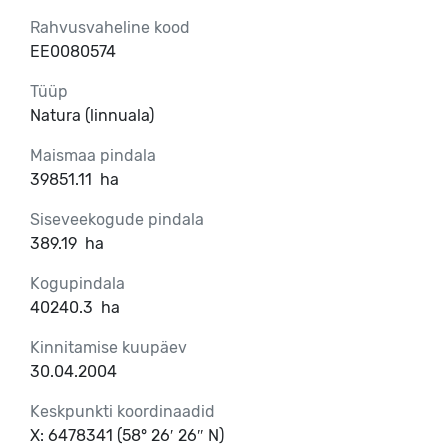
Rahvusvaheline kood
EE0080574
Tüüp
Natura (linnuala)
Maismaa pindala
39851.11
ha
Siseveekogude pindala
389.19
ha
Kogupindala
40240.3
ha
Kinnitamise kuupäev
30.04.2004
Keskpunkti koordinaadid
X: 6478341 (58° 26′ 26″ N)