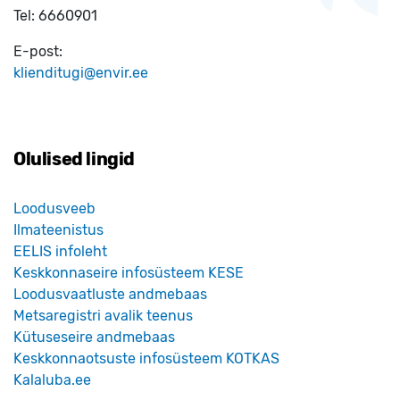
Tel:
6660901
E-post:
klienditugi@envir.ee
Olulised lingid
Loodusveeb
Ilmateenistus
EELIS infoleht
Keskkonnaseire infosüsteem KESE
Loodusvaatluste andmebaas
Metsaregistri avalik teenus
Kütuseseire andmebaas
Keskkonnaotsuste infosüsteem KOTKAS
Kalaluba.ee