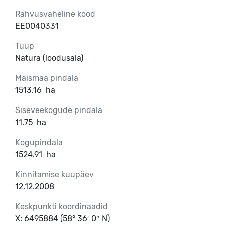
Rahvusvaheline kood
EE0040331
Tüüp
Natura (loodusala)
Maismaa pindala
1513.16
ha
Siseveekogude pindala
11.75
ha
Kogupindala
1524.91
ha
Kinnitamise kuupäev
12.12.2008
Keskpunkti koordinaadid
X: 6495884 (58° 36′ 0″ N)