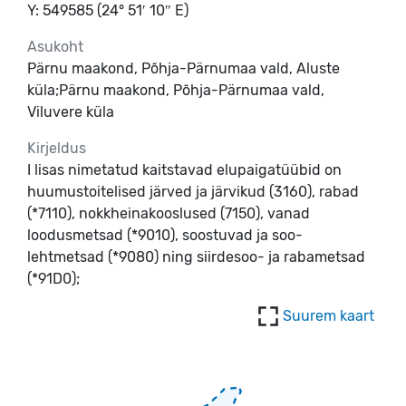
Y: 549585 (24° 51′ 10″ E)
Asukoht
Pärnu maakond, Põhja-Pärnumaa vald, Aluste
küla;Pärnu maakond, Põhja-Pärnumaa vald,
Viluvere küla
Kirjeldus
I lisas nimetatud kaitstavad elupaigatüübid on
huumustoitelised järved ja järvikud (3160), rabad
(*7110), nokkheinakooslused (7150), vanad
loodusmetsad (*9010), soostuvad ja soo-
lehtmetsad (*9080) ning siirdesoo- ja rabametsad
(*91D0);
Suurem kaart