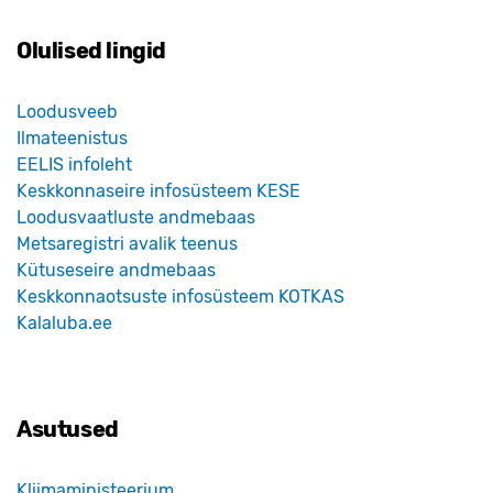
Olulised lingid
Loodusveeb
Ilmateenistus
EELIS infoleht
Keskkonnaseire infosüsteem KESE
Loodusvaatluste andmebaas
Metsaregistri avalik teenus
Kütuseseire andmebaas
Keskkonnaotsuste infosüsteem KOTKAS
Kalaluba.ee
Asutused
Kliimaministeerium