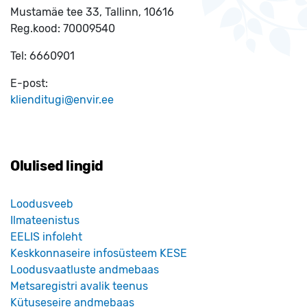
Mustamäe tee 33, Tallinn, 10616
Reg.kood:
70009540
Tel:
6660901
E-post:
klienditugi@envir.ee
Olulised lingid
Loodusveeb
Ilmateenistus
EELIS infoleht
Keskkonnaseire infosüsteem KESE
Loodusvaatluste andmebaas
Metsaregistri avalik teenus
Kütuseseire andmebaas