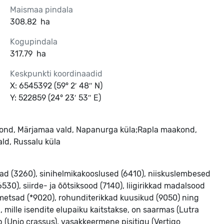
Maismaa pindala
308.82
ha
Kogupindala
317.79
ha
Keskpunkti koordinaadid
X: 6545392 (59° 2′ 48″ N)
Y: 522859 (24° 23′ 53″ E)
kond, Märjamaa vald, Napanurga küla;Rapla maakond,
ld, Russalu küla
ojad (3260), sinihelmikakooslused (6410), niiskuslembesed
30), siirde- ja õõtsiksood (7140), liigirikkad madalsood
metsad (*9020), rohunditerikkad kuusikud (9050) ning
d, mille isendite elupaiku kaitstakse, on saarmas (Lutra
arp (Unio crassus), vasakkeermene pisitigu (Vertigo