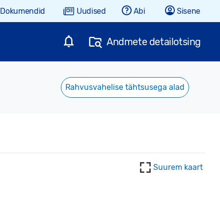
Dokumendid
Uudised
Abi
Sisene
Andmete detailotsing
Rahvusvahelise tähtsusega alad
Suurem kaart