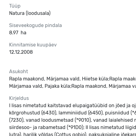
Tüüp
Natura (loodusala)
Siseveekogude pindala
8.97
ha
Kinnitamise kuupäev
12.12.2008
Asukoht
Rapla maakond, Märjamaa vald, Hiietse küla;Rapla maa
Märjamaa vald, Pajaka küla;Rapla maakond, Märjamaa va
Kirjeldus
I lisas nimetatud kaitstavad elupaigatüübid on jõed ja 
kõrgrohustud (6430), lamminiidud (6450), puisniidud (*65
(7230), vanad loodusmetsad (*9010), vanad laialehised 
siirdesoo- ja rabametsad (*91D0); II lisas nimetatud liigi
lutra), harilik võldas (Cottus gobio), paksukojaline jõek