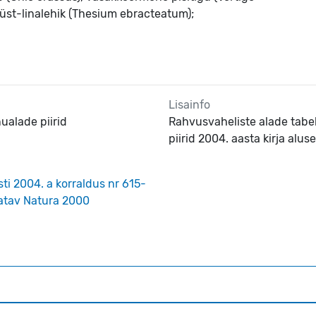
püst-linalehik (Thesium ebracteatum);
Lisainfo
ualade piirid
Rahvusvaheliste alade tabel 
piirid 2004. aasta kirja aluse
sti 2004. a korraldus nr 615-
tatav Natura 2000