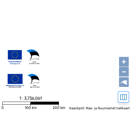
+
−
1 : 3,736,061
0
100 km
200 km
Kaardipilt: Maa- ja Ruumiamet hallkaart