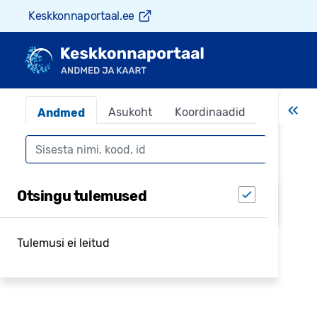
Keskkonnaportaal.ee
Asukoht
Koordinaadid
Andmed
Otsing
Otsing leiab objektid keskkonnaandmestikest,
Otsingu tulemused
kuvatakse igast andmestikust 5 kirjet
Tulemusi ei leitud