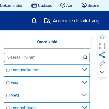
Dokumendid
Uudised
Abi
Sisene
Andmete detailotsing
Kaardikihid
Looduse kaitse
Vesi
Mets
Loodushüved