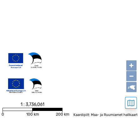
+
−
1 : 3,736,061
0
100 km
200 km
Kaardipilt: Maa- ja Ruumiamet hallkaart