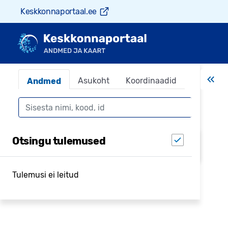
Keskkonnaportaal.ee
Asukoht
Koordinaadid
Andmed
Otsing
Otsing leiab objektid keskkonnaandmestikest,
Otsingu tulemused
kuvatakse igast andmestikust 5 kirjet
Tulemusi ei leitud