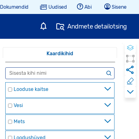
Dokumendid
Uudised
Abi
Sisene
Andmete detailotsing
Kaardikihid
Looduse kaitse
Vesi
Mets
Loodushüved