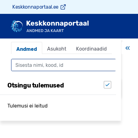
Keskkonnaportaal.ee
Asukoht
Koordinaadid
Andmed
Otsing
Otsing leiab objektid keskkonnaandmestikest,
Otsingu tulemused
kuvatakse igast andmestikust 5 kirjet
Tulemusi ei leitud