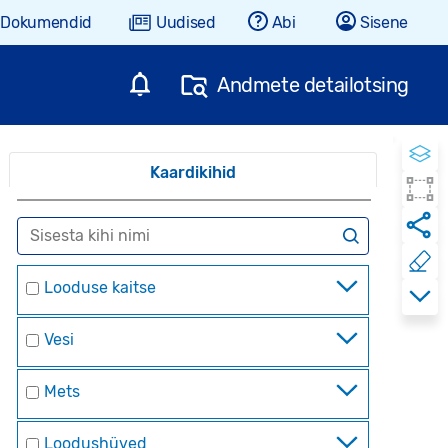
Dokumendid
Uudised
Abi
Sisene
Andmete detailotsing
Kaardikihid
Looduse kaitse
Vesi
Mets
Loodushüved