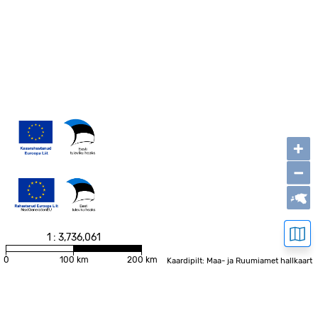
+
−
1 : 3,736,061
0
100 km
200 km
Kaardipilt: Maa- ja Ruumiamet hallkaart