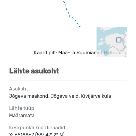
Kaardipilt: Maa- ja Ruumiamet Hallkaart
Lähte asukoht
Asukoht
Jõgeva maakond, Jõgeva vald, Kivijärve küla
Lähte tüüp
Määramata
Keskpunkti koordinaadid
X: 6518867 (58° 47′ 2″ N)