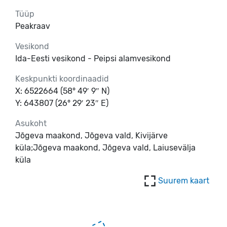
Tüüp
Peakraav
Vesikond
Ida-Eesti vesikond - Peipsi alamvesikond
Keskpunkti koordinaadid
X: 6522664 (58° 49′ 9″ N)
Y: 643807 (26° 29′ 23″ E)
Asukoht
Jõgeva maakond, Jõgeva vald, Kivijärve
küla;Jõgeva maakond, Jõgeva vald, Laiusevälja
küla
Suurem kaart