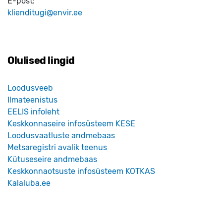
E-post:
klienditugi@envir.ee
Olulised lingid
Loodusveeb
Ilmateenistus
EELIS infoleht
Keskkonnaseire infosüsteem KESE
Loodusvaatluste andmebaas
Metsaregistri avalik teenus
Kütuseseire andmebaas
Keskkonnaotsuste infosüsteem KOTKAS
Kalaluba.ee