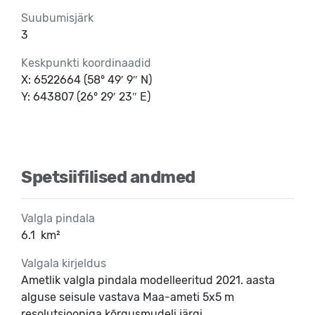
Suubumisjärk
3
Keskpunkti koordinaadid
X: 6522664 (58° 49′ 9″ N)
Y: 643807 (26° 29′ 23″ E)
Spetsiifilised andmed
Valgla pindala
6.1
km²
Valgala kirjeldus
Ametlik valgla pindala modelleeritud 2021. aasta
alguse seisule vastava Maa-ameti 5x5 m
resolutsiooniga kõrgusmudeli järgi.