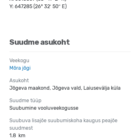
Y: 647285 (26° 32′ 50″ E)
Suudme asukoht
Veekogu
Mõra jõgi
Asukoht
Jõgeva maakond, Jõgeva vald, Laiusevälja küla
Suudme tüüp
Suubumine vooluveekogusse
Suubuva lisajõe suubumiskoha kaugus peajõe
suudmest
1.8
km