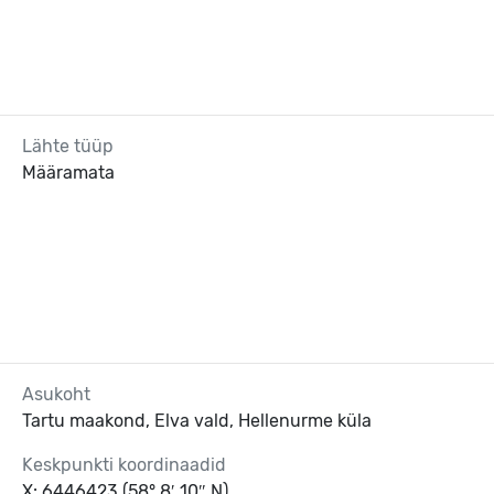
Lähte tüüp
Määramata
Asukoht
Tartu maakond, Elva vald, Hellenurme küla
Keskpunkti koordinaadid
X: 6446423 (58° 8′ 10″ N)