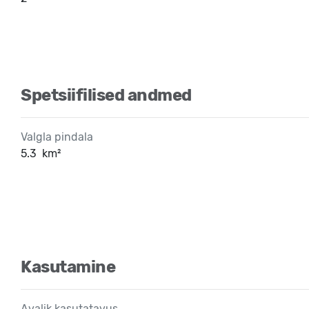
Spetsiifilised andmed
Valgla pindala
5.3
km²
Kasutamine
Avalik kasutatavus