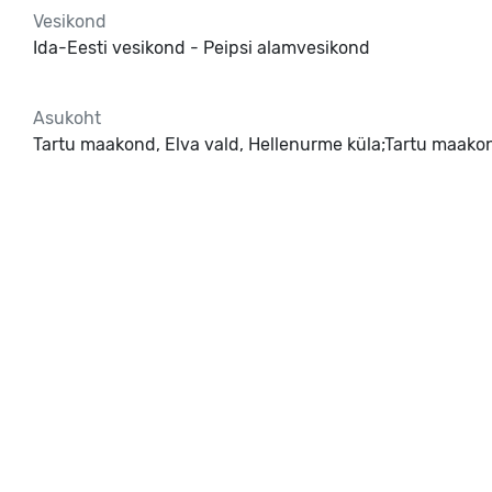
Vesikond
Ida-Eesti vesikond - Peipsi alamvesikond
Asukoht
Tartu maakond, Elva vald, Hellenurme küla;Tartu maakon