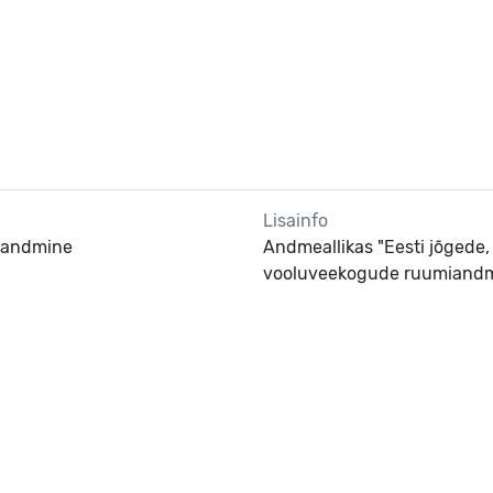
Lisainfo
 kandmine
Andmeallikas "Eesti jõgede, 
vooluveekogude ruumiandme