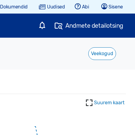
Dokumendid
Uudised
Abi
Sisene
Andmete detailotsing
Veekogud
Suurem kaart