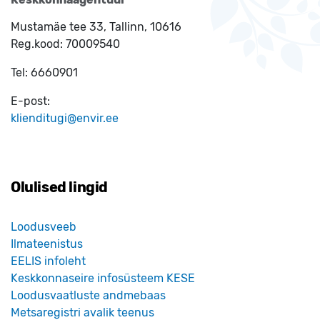
Mustamäe tee 33, Tallinn, 10616
Reg.kood:
70009540
Tel:
6660901
E-post:
klienditugi@envir.ee
Olulised lingid
Loodusveeb
Ilmateenistus
EELIS infoleht
Keskkonnaseire infosüsteem KESE
Loodusvaatluste andmebaas
Metsaregistri avalik teenus