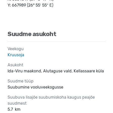
Y: 667989 (26° 55′ 55″ E)
Suudme asukoht
Veekogu
Kruusoja
Asukoht
Ida-Viru maakond, Alutaguse vald, Kellassaare küla
Suudme tüüp
Suubumine vooluveekogusse
Suubuva lisajõe suubumiskoha kaugus peajõe
suudmest
5.7
km