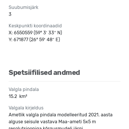
Suubumisjärk
3
Keskpunkti koordinaadid
X: 6550559 (59° 3′ 33″ N)
Y: 671877 (26° 59′ 48″ E)
Spetsiifilised andmed
Valgla pindala
15.2
km²
Valgala kirjeldus
Ametlik valgla pindala modelleeritud 2021. aasta
alguse seisule vastava Maa-ameti 5x5 m
resolutsiooniga kõrgusmudeli järgi.