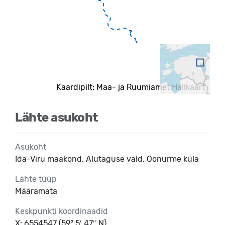
Kaardipilt: Maa- ja Ruumiamet Hallkaart
Lähte asukoht
Asukoht
Ida-Viru maakond, Alutaguse vald, Oonurme küla
Lähte tüüp
Määramata
Keskpunkti koordinaadid
X: 6554547 (59° 5′ 47″ N)