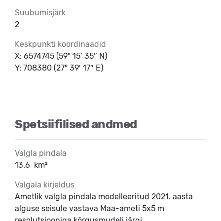
Suubumisjärk
2
Keskpunkti koordinaadid
X: 6574745 (59° 15′ 35″ N)
Y: 708380 (27° 39′ 17″ E)
Spetsiifilised andmed
Valgla pindala
13.6
km²
Valgala kirjeldus
Ametlik valgla pindala modelleeritud 2021. aasta
alguse seisule vastava Maa-ameti 5x5 m
resolutsiooniga kõrgusmudeli järgi.