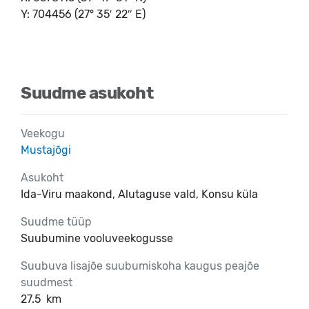
Y: 704456 (27° 35′ 22″ E)
Suudme asukoht
Veekogu
Mustajõgi
Asukoht
Ida-Viru maakond, Alutaguse vald, Konsu küla
Suudme tüüp
Suubumine vooluveekogusse
Suubuva lisajõe suubumiskoha kaugus peajõe
suudmest
27.5
km