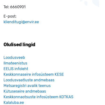
Tel:
6660901
E-post:
klienditugi@envir.ee
Olulised lingid
Loodusveeb
Ilmateenistus
EELIS infoleht
Keskkonnaseire infosüsteem KESE
Loodusvaatluste andmebaas
Metsaregistri avalik teenus
Kütuseseire andmebaas
Keskkonnaotsuste infosüsteem KOTKAS
Kalaluba.ee