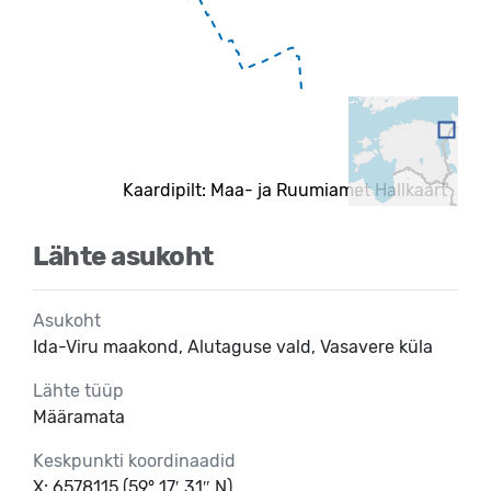
Kaardipilt: Maa- ja Ruumiamet Hallkaart
Lähte asukoht
Asukoht
Ida-Viru maakond, Alutaguse vald, Vasavere küla
Lähte tüüp
Määramata
Keskpunkti koordinaadid
X: 6578115 (59° 17′ 31″ N)