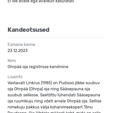
Ei ole avalik ega avalikult kasutatav
Kandeotsused
Esmane kanne
23.12.2023
Nimi
Ohrpää oja registrisse kandmine
Lisainfo
Vastavalt Linkrus (1985) on Pudisoo jõkke suubuv
oja Ohrpää (Ohrpa) oja ning Sääsepauna oja
suubub sellesse. Seetõttu lühendati Sääsepauna
oja ruumikuju ning võeti arvele Ohrpää oja. Sellise
nimekuju pakkus välja kohanimeekspert Tõnu