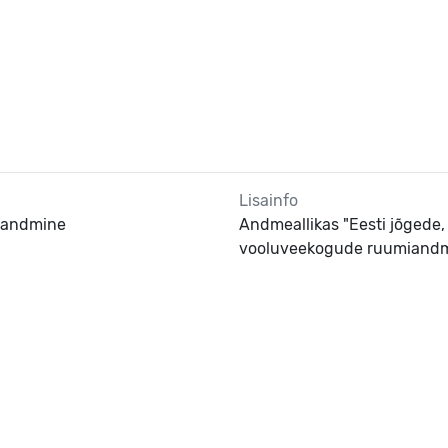
Lisainfo
 kandmine
Andmeallikas "Eesti jõgede, 
vooluveekogude ruumiandme