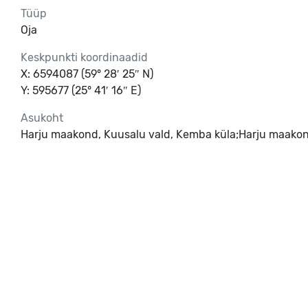
Tüüp
Oja
Keskpunkti koordinaadid
X: 6594087 (59° 28′ 25″ N)
Y: 595677 (25° 41′ 16″ E)
Asukoht
Harju maakond, Kuusalu vald, Kemba küla;Harju maakond