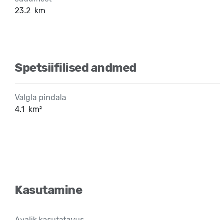
23.2
km
Spetsiifilised andmed
Valgla pindala
4.1
km²
Kasutamine
Avalik kasutatavus