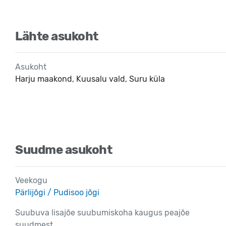
Lähte asukoht
Asukoht
Harju maakond, Kuusalu vald, Suru küla
Suudme asukoht
Veekogu
Pärlijõgi / Pudisoo jõgi
Suubuva lisajõe suubumiskoha kaugus peajõe
suudmest