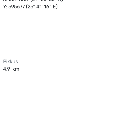
Y: 595677 (25° 41′ 16″ E)
Pikkus
4.9
km