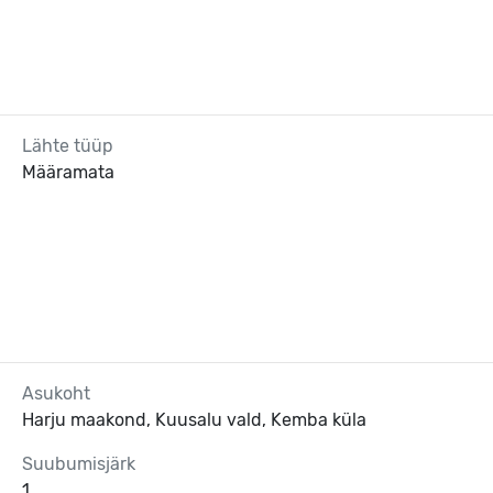
Lähte tüüp
Määramata
Asukoht
Harju maakond, Kuusalu vald, Kemba küla
Suubumisjärk
1