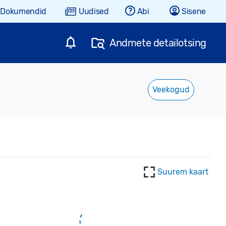
Dokumendid
Uudised
Abi
Sisene
Andmete detailotsing
Veekogud
Suurem kaart