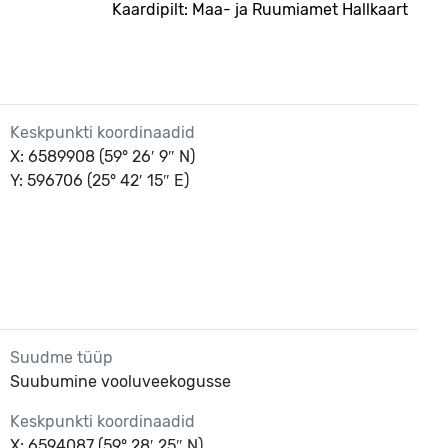
Kaardipilt: Maa- ja Ruumiamet Hallkaart
Keskpunkti koordinaadid
X: 6589908 (59° 26′ 9″ N)
Y: 596706 (25° 42′ 15″ E)
Suudme tüüp
Suubumine vooluveekogusse
Keskpunkti koordinaadid
X: 6594087 (59° 28′ 25″ N)