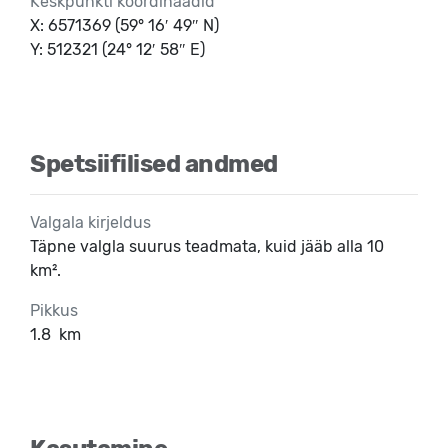
Keskpunkti koordinaadid
X: 6571369 (59° 16′ 49″ N)
Y: 512321 (24° 12′ 58″ E)
Spetsiifilised andmed
Valgala kirjeldus
Täpne valgla suurus teadmata, kuid jääb alla 10
km².
Pikkus
1.8
km