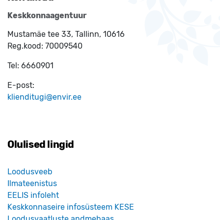
Keskkonnaagentuur
Mustamäe tee 33, Tallinn, 10616
Reg.kood:
70009540
Tel:
6660901
E-post:
klienditugi@envir.ee
Olulised lingid
Loodusveeb
Ilmateenistus
EELIS infoleht
Keskkonnaseire infosüsteem KESE
Loodusvaatluste andmebaas