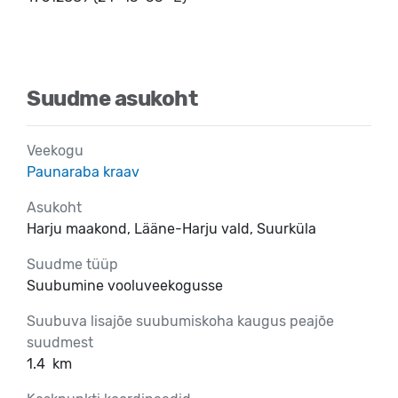
Suudme asukoht
Veekogu
Paunaraba kraav
Asukoht
Harju maakond, Lääne-Harju vald, Suurküla
Suudme tüüp
Suubumine vooluveekogusse
Suubuva lisajõe suubumiskoha kaugus peajõe
suudmest
1.4
km