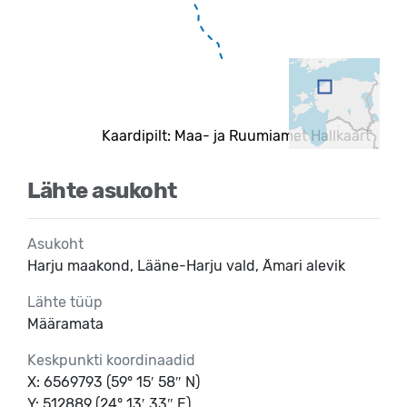
Kaardipilt: Maa- ja Ruumiamet Hallkaart
Lähte asukoht
Asukoht
Harju maakond, Lääne-Harju vald, Ämari alevik
Lähte tüüp
Määramata
Keskpunkti koordinaadid
X: 6569793 (59° 15′ 58″ N)
Y: 512889 (24° 13′ 33″ E)