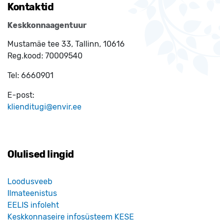
Kontaktid
Keskkonnaagentuur
Mustamäe tee 33, Tallinn, 10616
Reg.kood:
70009540
Tel:
6660901
E-post:
klienditugi@envir.ee
Olulised lingid
Loodusveeb
Ilmateenistus
EELIS infoleht
Keskkonnaseire infosüsteem KESE