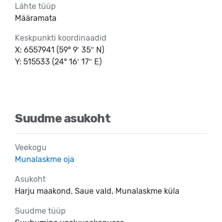
Lähte tüüp
Määramata
Keskpunkti koordinaadid
X: 6557941 (59° 9′ 35″ N)
Y: 515533 (24° 16′ 17″ E)
Suudme asukoht
Veekogu
Munalaskme oja
Asukoht
Harju maakond, Saue vald, Munalaskme küla
Suudme tüüp