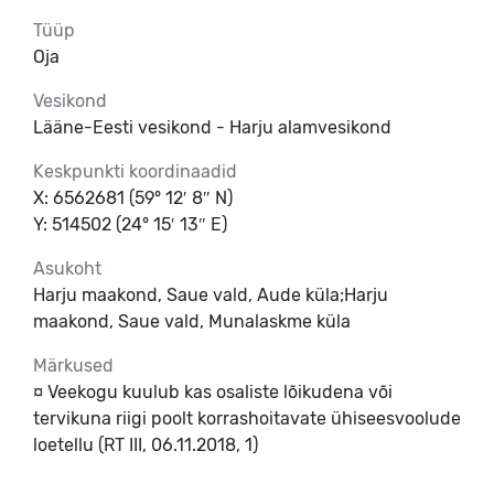
Tüüp
Oja
Vesikond
Lääne-Eesti vesikond - Harju alamvesikond
Keskpunkti koordinaadid
X: 6562681 (59° 12′ 8″ N)
Y: 514502 (24° 15′ 13″ E)
Asukoht
Harju maakond, Saue vald, Aude küla;Harju
maakond, Saue vald, Munalaskme küla
Märkused
¤ Veekogu kuulub kas osaliste lõikudena või 
tervikuna riigi poolt korrashoitavate ühiseesvoolude 
loetellu (RT III, 06.11.2018, 1)