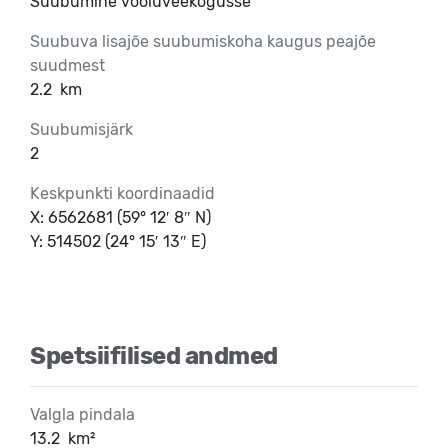
Suubumine vooluveekogusse
Suubuva lisajõe suubumiskoha kaugus peajõe
suudmest
2.2
km
Suubumisjärk
2
Keskpunkti koordinaadid
X: 6562681 (59° 12′ 8″ N)
Y: 514502 (24° 15′ 13″ E)
Spetsiifilised andmed
Valgla pindala
13.2
km²