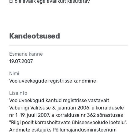
Ei ole avalik ega avalikult kasutatav
Kandeotsused
Esmane kanne
19.07.2007
Nimi
Vooluveekogude registrisse kandmine
Lisainfo
Vooluveekogud kantud registrisse vastavalt
Vabariigi Valitsuse 3. jaanuari 2006. a korraldusele
nr 1, 19. juuli 2007. a korralduse nr 362 sõnastuses
"Riigi poolt korrashoitavate ühiseesvoolude loetelu".
Andmete esitajaks Põllumajandusministeerium