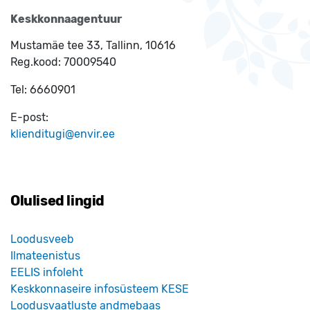
Keskkonnaagentuur
Mustamäe tee 33, Tallinn, 10616
Reg.kood:
70009540
Tel:
6660901
E-post:
klienditugi@envir.ee
Olulised lingid
Loodusveeb
Ilmateenistus
EELIS infoleht
Keskkonnaseire infosüsteem KESE
Loodusvaatluste andmebaas