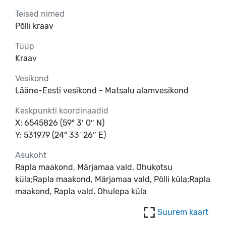
Teised nimed
Põlli kraav
Tüüp
Kraav
Vesikond
Lääne-Eesti vesikond - Matsalu alamvesikond
Keskpunkti koordinaadid
X: 6545826 (59° 3′ 0″ N)
Y: 531979 (24° 33′ 26″ E)
Asukoht
Rapla maakond, Märjamaa vald, Ohukotsu
küla;Rapla maakond, Märjamaa vald, Põlli küla;Rapla
maakond, Rapla vald, Ohulepa küla
Suurem kaart