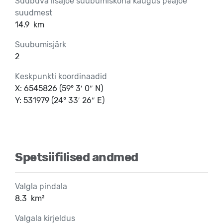
Suubuva lisajõe suubumiskoha kaugus peajõe
suudmest
14.9
km
Suubumisjärk
2
Keskpunkti koordinaadid
X: 6545826 (59° 3′ 0″ N)
Y: 531979 (24° 33′ 26″ E)
Spetsiifilised andmed
Valgla pindala
8.3
km²
Valgala kirjeldus