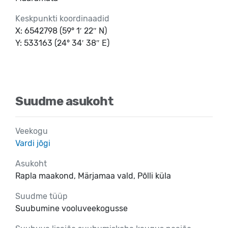
Keskpunkti koordinaadid
X: 6542798 (59° 1′ 22″ N)
Y: 533163 (24° 34′ 38″ E)
Suudme asukoht
Veekogu
Vardi jõgi
Asukoht
Rapla maakond, Märjamaa vald, Põlli küla
Suudme tüüp
Suubumine vooluveekogusse