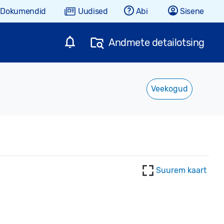
Dokumendid
Uudised
Abi
Sisene
Andmete detailotsing
Veekogud
Suurem kaart