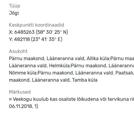
Tüüp
Jõgi
Keskpunkti koordinaadid
X: 6485263 (58° 30′ 25″ N)
Y: 482118 (23° 41′ 35″ E)
Asukoht
Pärnu maakond, Lääneranna vald, Allika küla;Pärnu ma
Lääneranna vald, Helmküla;Pärnu maakond, Lääneranna 
Nõmme küla;Pärnu maakond, Lääneranna vald, Paatsalu
maakond, Lääneranna vald, Tamba küla
Märkused
¤ Veekogu kuulub kas osaliste lõikudena või tervikuna riig
06.11.2018, 1)