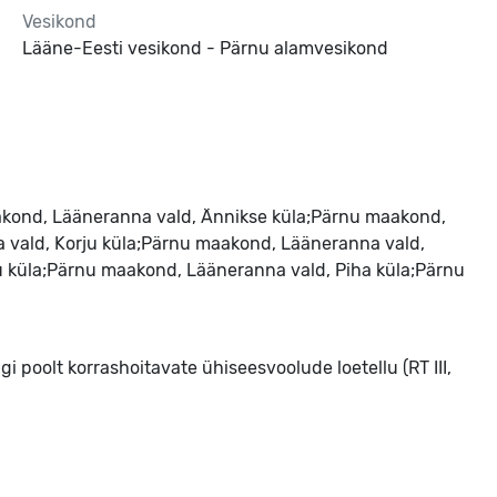
Vesikond
Lääne-Eesti vesikond - Pärnu alamvesikond
akond, Lääneranna vald, Ännikse küla;Pärnu maakond,
vald, Korju küla;Pärnu maakond, Lääneranna vald,
 küla;Pärnu maakond, Lääneranna vald, Piha küla;Pärnu
i poolt korrashoitavate ühiseesvoolude loetellu (RT III, 