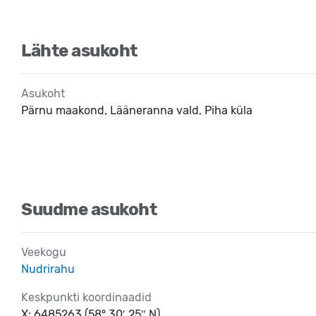
Lähte asukoht
Asukoht
Pärnu maakond, Lääneranna vald, Piha küla
Suudme asukoht
Veekogu
Nudrirahu
Keskpunkti koordinaadid
X: 6485263 (58° 30′ 25″ N)