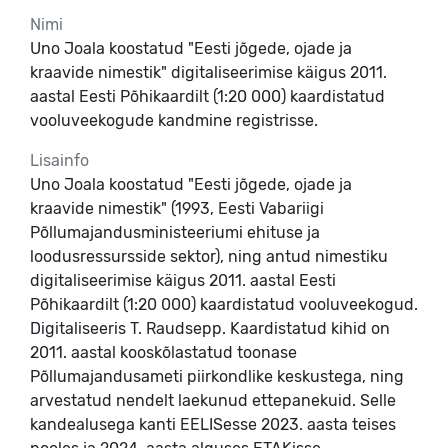
Nimi
Uno Joala koostatud "Eesti jõgede, ojade ja
kraavide nimestik" digitaliseerimise käigus 2011.
aastal Eesti Põhikaardilt (1:20 000) kaardistatud
vooluveekogude kandmine registrisse.
Lisainfo
Uno Joala koostatud "Eesti jõgede, ojade ja
kraavide nimestik" (1993, Eesti Vabariigi
Põllumajandusministeeriumi ehituse ja
loodusressursside sektor), ning antud nimestiku
digitaliseerimise käigus 2011. aastal Eesti
Põhikaardilt (1:20 000) kaardistatud vooluveekogud.
Digitaliseeris T. Raudsepp. Kaardistatud kihid on
2011. aastal kooskõlastatud toonase
Põllumajandusameti piirkondlike keskustega, ning
arvestatud nendelt laekunud ettepanekuid. Selle
kandealusega kanti EELISesse 2023. aasta teises