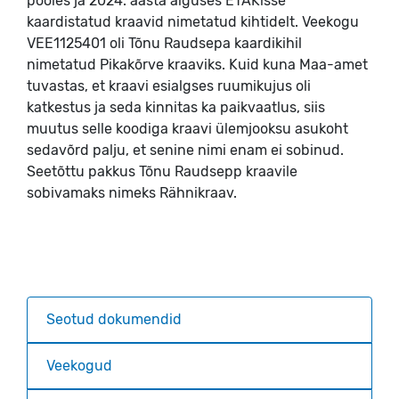
pooles ja 2024. aasta alguses ETAKisse
kaardistatud kraavid nimetatud kihtidelt. Veekogu
VEE1125401 oli Tõnu Raudsepa kaardikihil
nimetatud Pikakõrve kraaviks. Kuid kuna Maa-amet
tuvastas, et kraavi esialgses ruumikujus oli
katkestus ja seda kinnitas ka paikvaatlus, siis
muutus selle koodiga kraavi ülemjooksu asukoht
sedavõrd palju, et senine nimi enam ei sobinud.
Seetõttu pakkus Tõnu Raudsepp kraavile
sobivamaks nimeks Rähnikraav.
Seotud dokumendid
Veekogud