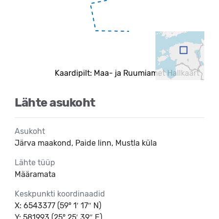
Kaardipilt: Maa- ja Ruumiamet Hallkaart
Lähte asukoht
Asukoht
Järva maakond, Paide linn, Mustla küla
Lähte tüüp
Määramata
Keskpunkti koordinaadid
X: 6543377 (59° 1′ 17″ N)
Y: 581993 (25° 25′ 39″ E)