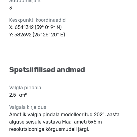
Suubumisjärk
3
Keskpunkti koordinaadid
X: 6541312 (59° 0′ 9″ N)
Y: 582692 (25° 26′ 20″ E)
Spetsiifilised andmed
Valgla pindala
2.5
km²
Valgala kirjeldus
Ametlik valgla pindala modelleeritud 2021. aasta
alguse seisule vastava Maa-ameti 5x5 m
resolutsiooniga kõrgusmudeli järgi.