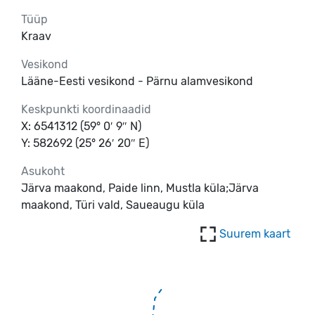
Tüüp
Kraav
Vesikond
Lääne-Eesti vesikond - Pärnu alamvesikond
Keskpunkti koordinaadid
X: 6541312 (59° 0′ 9″ N)
Y: 582692 (25° 26′ 20″ E)
Asukoht
Järva maakond, Paide linn, Mustla küla;Järva
maakond, Türi vald, Saueaugu küla
Suurem kaart