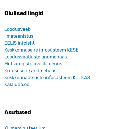
Olulised lingid
Loodusveeb
Ilmateenistus
EELIS infoleht
Keskkonnaseire infosüsteem KESE
Loodusvaatluste andmebaas
Metsaregistri avalik teenus
Kütuseseire andmebaas
Keskkonnaotsuste infosüsteem KOTKAS
Kalaluba.ee
Asutused
Kliimaministeerium