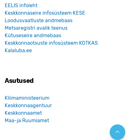
EELIS infoleht
Keskkonnaseire infosüsteem KESE
Loodusvaatluste andmebaas
Metsaregistri avalik teenus
Kütuseseire andmebaas
Keskkonnaotsuste infosüsteem KOTKAS
Kalaluba.ee
Asutused
Kliimaministeerium
Keskkonnaagentuur
Keskkonnaamet
Maa-ja Ruumiamet