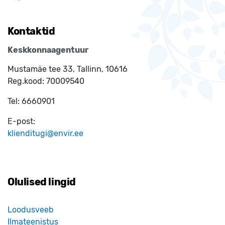
Kontaktid
Keskkonnaagentuur
Mustamäe tee 33, Tallinn, 10616
Reg.kood:
70009540
Tel:
6660901
E-post:
klienditugi@envir.ee
Olulised lingid
Loodusveeb
Ilmateenistus