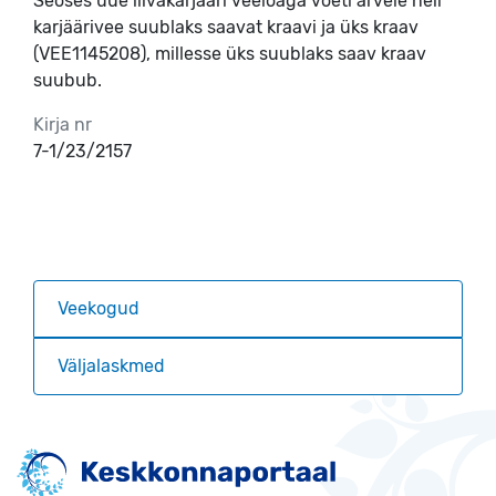
Seoses uue liivakarjääri veeloaga võeti arvele neli
karjäärivee suublaks saavat kraavi ja üks kraav
(VEE1145208), millesse üks suublaks saav kraav
suubub.
Kirja nr
7-1/23/2157
Veekogud
Väljalaskmed