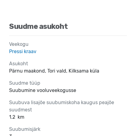
Suudme asukoht
Veekogu
Pressi kraav
Asukoht
Pärnu maakond, Tori vald, Kilksama küla
Suudme tüüp
Suubumine vooluveekogusse
Suubuva lisajõe suubumiskoha kaugus peajõe
suudmest
1.2
km
Suubumisjärk