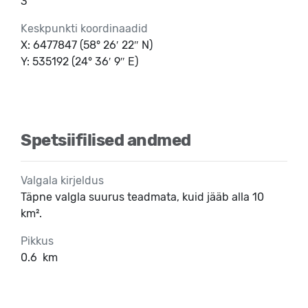
3
Keskpunkti koordinaadid
X: 6477847 (58° 26′ 22″ N)
Y: 535192 (24° 36′ 9″ E)
Spetsiifilised andmed
Valgala kirjeldus
Täpne valgla suurus teadmata, kuid jääb alla 10
km².
Pikkus
0.6
km