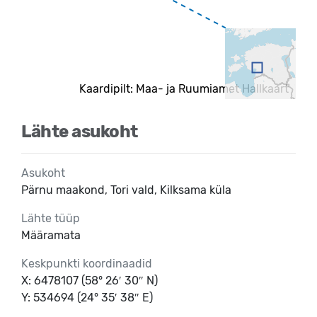
Kaardipilt: Maa- ja Ruumiamet Hallkaart
Lähte asukoht
Asukoht
Pärnu maakond, Tori vald, Kilksama küla
Lähte tüüp
Määramata
Keskpunkti koordinaadid
X: 6478107 (58° 26′ 30″ N)
Y: 534694 (24° 35′ 38″ E)