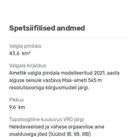
Spetsiifilised andmed
Valgla pindala
43.6
km²
Valgala kirjeldus
Ametlik valgla pindala modelleeritud 2021. aasta
alguse seisule vastava Maa-ameti 5x5 m
resolutsiooniga kõrgusmudeli järgi.
Pikkus
9.6
km
Tüpoloogiline kuuluvus VRD järgi
Heledaveelised ja vähese orgaanilise aine
sisaldusega jõed (tüübid IB, IIB, IIIB)