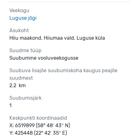
Veekogu
Luguse jõgi
Asukoht
Hiiu maakond, Hiiumaa vald, Luguse küla
Suudme tüüp
Suubumine vooluveekogusse
Suubuva lisajõe suubumiskoha kaugus peajõe
suudmest
2.2
km
Suubumisjärk
1
Keskpunkti koordinaadid
X: 6519899 (58° 48′ 43″ N)
Y: 425448 (22° 42′ 35″ E)