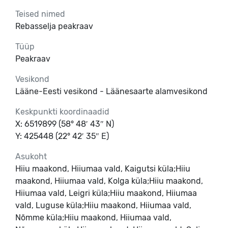
Teised nimed
Rebasselja peakraav
Tüüp
Peakraav
Vesikond
Lääne-Eesti vesikond - Läänesaarte alamvesikond
Keskpunkti koordinaadid
X: 6519899 (58° 48′ 43″ N)
Y: 425448 (22° 42′ 35″ E)
Asukoht
Hiiu maakond, Hiiumaa vald, Kaigutsi küla;Hiiu
maakond, Hiiumaa vald, Kolga küla;Hiiu maakond,
Hiiumaa vald, Leigri küla;Hiiu maakond, Hiiumaa
vald, Luguse küla;Hiiu maakond, Hiiumaa vald,
Nõmme küla;Hiiu maakond, Hiiumaa vald,