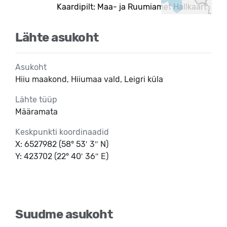
Kaardipilt: Maa- ja Ruumiamet Hallkaart
Lähte asukoht
Asukoht
Hiiu maakond, Hiiumaa vald, Leigri küla
Lähte tüüp
Määramata
Keskpunkti koordinaadid
X: 6527982 (58° 53′ 3″ N)
Y: 423702 (22° 40′ 36″ E)
Suudme asukoht