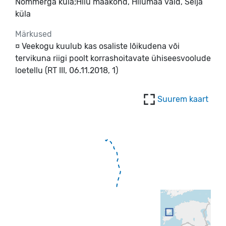
Nõmmerga küla;Hiiu maakond, Hiiumaa vald, Selja
küla
Märkused
¤ Veekogu kuulub kas osaliste lõikudena või 
tervikuna riigi poolt korrashoitavate ühiseesvoolude 
loetellu (RT III, 06.11.2018, 1)
Suurem kaart