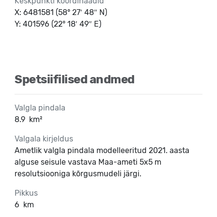
Keskpunkti koordinaadid
X: 6481581 (58° 27′ 48″ N)
Y: 401596 (22° 18′ 49″ E)
Spetsiifilised andmed
Valgla pindala
8.9
km²
Valgala kirjeldus
Ametlik valgla pindala modelleeritud 2021. aasta
alguse seisule vastava Maa-ameti 5x5 m
resolutsiooniga kõrgusmudeli järgi.
Pikkus
6
km