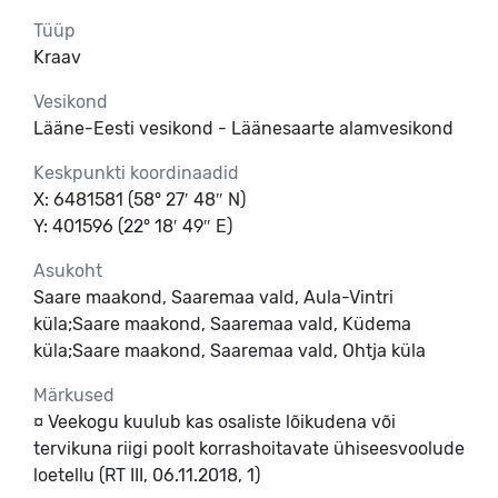
Tüüp
Kraav
Vesikond
Lääne-Eesti vesikond - Läänesaarte alamvesikond
Keskpunkti koordinaadid
X: 6481581 (58° 27′ 48″ N)
Y: 401596 (22° 18′ 49″ E)
Asukoht
Saare maakond, Saaremaa vald, Aula-Vintri
küla;Saare maakond, Saaremaa vald, Küdema
küla;Saare maakond, Saaremaa vald, Ohtja küla
Märkused
¤ Veekogu kuulub kas osaliste lõikudena või 
tervikuna riigi poolt korrashoitavate ühiseesvoolude 
loetellu (RT III, 06.11.2018, 1)