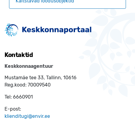
Kaitstavad loodusobjektid
Kontaktid
Keskkonnaagentuur
Mustamäe tee 33, Tallinn, 10616
Reg.kood:
70009540
Tel:
6660901
E-post:
klienditugi@envir.ee