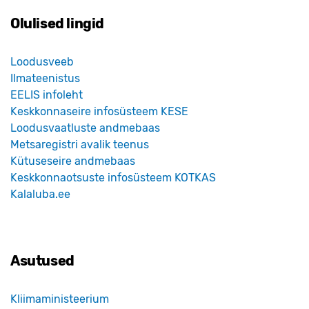
Olulised lingid
Loodusveeb
Ilmateenistus
EELIS infoleht
Keskkonnaseire infosüsteem KESE
Loodusvaatluste andmebaas
Metsaregistri avalik teenus
Kütuseseire andmebaas
Keskkonnaotsuste infosüsteem KOTKAS
Kalaluba.ee
Asutused
Kliimaministeerium