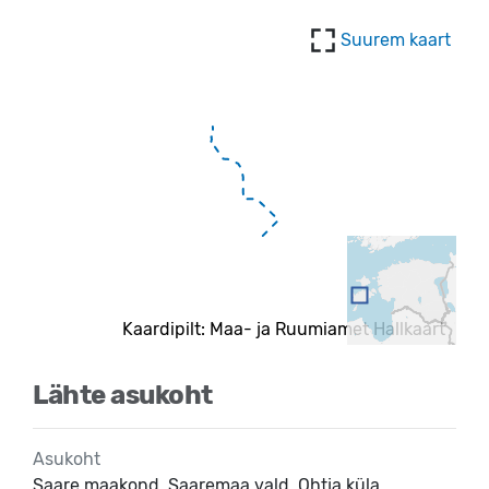
Suurem kaart
Kaardipilt: Maa- ja Ruumiamet Hallkaart
Lähte asukoht
Asukoht
Saare maakond, Saaremaa vald, Ohtja küla