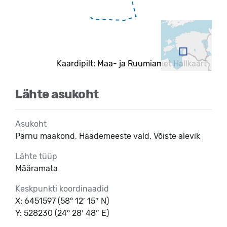
Kaardipilt: Maa- ja Ruumiamet Hallkaart
Lähte asukoht
Asukoht
Pärnu maakond, Häädemeeste vald, Võiste alevik
Lähte tüüp
Määramata
Keskpunkti koordinaadid
X: 6451597 (58° 12′ 15″ N)
Y: 528230 (24° 28′ 48″ E)