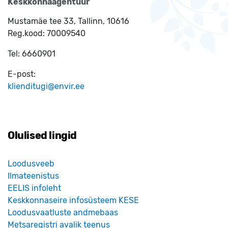
Keskkonnaagentuur
Mustamäe tee 33, Tallinn, 10616
Reg.kood:
70009540
Tel:
6660901
E-post:
klienditugi@envir.ee
Olulised lingid
Loodusveeb
Ilmateenistus
EELIS infoleht
Keskkonnaseire infosüsteem KESE
Loodusvaatluste andmebaas
Metsaregistri avalik teenus