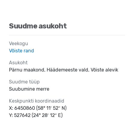
Suudme asukoht
Veekogu
Võiste rand
Asukoht
Pärnu maakond, Häädemeeste vald, Võiste alevik
Suudme tüüp
Suubumine merre
Keskpunkti koordinaadid
X: 6450860 (58° 11′ 52″ N)
Y: 527642 (24° 28′ 12″ E)