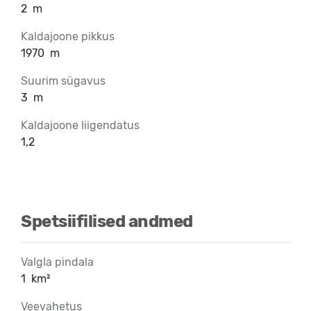
2
m
Kaldajoone pikkus
1970
m
Suurim sügavus
3
m
Kaldajoone liigendatus
1,2
Spetsiifilised andmed
Valgla pindala
1
km²
Veevahetus