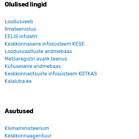
Olulised lingid
Loodusveeb
Ilmateenistus
EELIS infoleht
Keskkonnaseire infosüsteem KESE
Loodusvaatluste andmebaas
Metsaregistri avalik teenus
Kütuseseire andmebaas
Keskkonnaotsuste infosüsteem KOTKAS
Kalaluba.ee
Asutused
Kliimaministeerium
Keskkonnaagentuur