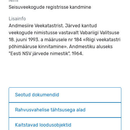
Nimi
Seisuveekogude registrisse kandmine
Lisainfo
Andmesiire Veekatastrist. Järved kantud
veekogude nimistusse vastavalt Vabariigi Valitsuse
18. juuni 1993. a määrusele nr 184 «Riigi veekatastri
põhimääruse kinnitamine». Andmestiku aluseks
"Eesti NSV järvede nimestik", 1964.
Seotud dokumendid
Rahvusvahelise tähtsusega alad
Kaitstavad loodusobjektid