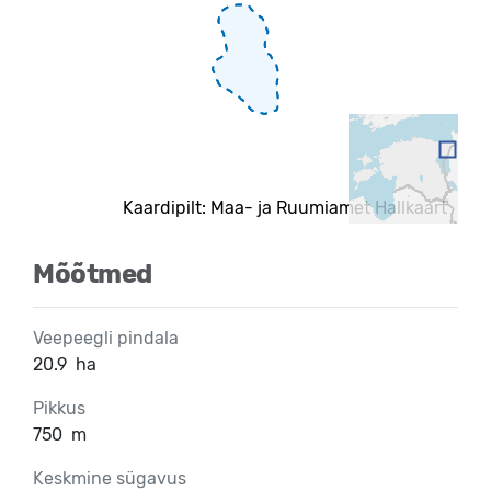
Kaardipilt: Maa- ja Ruumiamet Hallkaart
Mõõtmed
Veepeegli pindala
20.9
ha
Pikkus
750
m
Keskmine sügavus