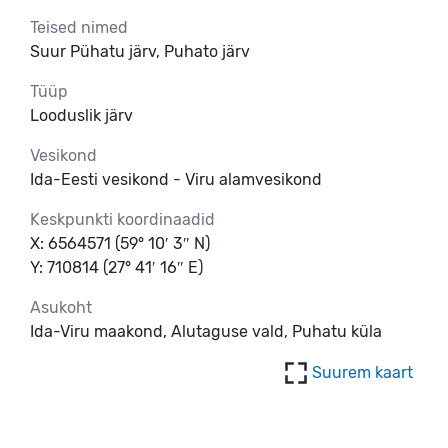
Teised nimed
Suur Pühatu järv, Puhato järv
Tüüp
Looduslik järv
Vesikond
Ida-Eesti vesikond - Viru alamvesikond
Keskpunkti koordinaadid
X: 6564571 (59° 10′ 3″ N)
Y: 710814 (27° 41′ 16″ E)
Asukoht
Ida-Viru maakond, Alutaguse vald, Puhatu küla
Suurem kaart