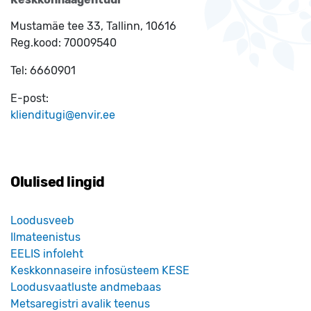
Mustamäe tee 33, Tallinn, 10616
Reg.kood:
70009540
Tel:
6660901
E-post:
klienditugi@envir.ee
Olulised lingid
Loodusveeb
Ilmateenistus
EELIS infoleht
Keskkonnaseire infosüsteem KESE
Loodusvaatluste andmebaas
Metsaregistri avalik teenus