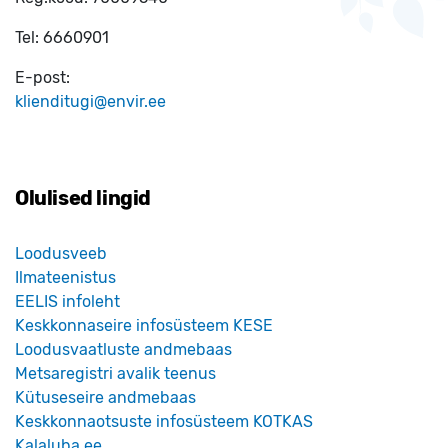
Tel:
6660901
E-post:
klienditugi@envir.ee
Olulised lingid
Loodusveeb
Ilmateenistus
EELIS infoleht
Keskkonnaseire infosüsteem KESE
Loodusvaatluste andmebaas
Metsaregistri avalik teenus
Kütuseseire andmebaas
Keskkonnaotsuste infosüsteem KOTKAS
Kalaluba.ee