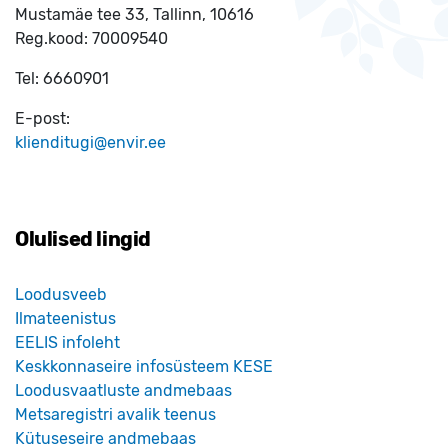
Mustamäe tee 33, Tallinn, 10616
Reg.kood:
70009540
Tel:
6660901
E-post:
klienditugi@envir.ee
Olulised lingid
Loodusveeb
Ilmateenistus
EELIS infoleht
Keskkonnaseire infosüsteem KESE
Loodusvaatluste andmebaas
Metsaregistri avalik teenus
Kütuseseire andmebaas