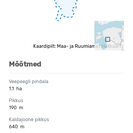
Kaardipilt: Maa- ja Ruumiamet Hallkaart
Mõõtmed
Veepeegli pindala
1.1
ha
Pikkus
190
m
Kaldajoone pikkus
640
m