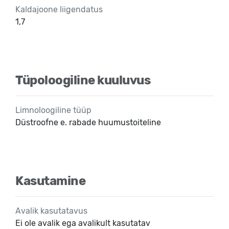
Kaldajoone liigendatus
1,7
Tüpoloogiline kuuluvus
Limnoloogiline tüüp
Düstroofne e. rabade huumustoiteline
Kasutamine
Avalik kasutatavus
Ei ole avalik ega avalikult kasutatav