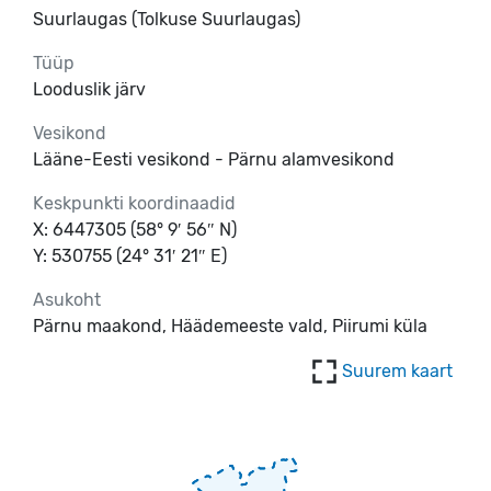
Suurlaugas (Tolkuse Suurlaugas)
Tüüp
Looduslik järv
Vesikond
Lääne-Eesti vesikond - Pärnu alamvesikond
Keskpunkti koordinaadid
X: 6447305 (58° 9′ 56″ N)
Y: 530755 (24° 31′ 21″ E)
Asukoht
Pärnu maakond, Häädemeeste vald, Piirumi küla
Suurem kaart