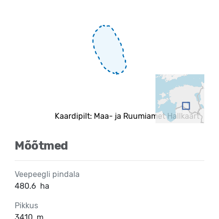
Kaardipilt: Maa- ja Ruumiamet Hallkaart
Mõõtmed
Veepeegli pindala
480.6
ha
Pikkus
3410
m