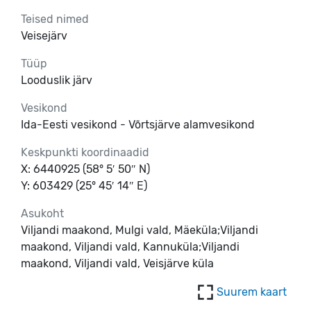
Teised nimed
Veisejärv
Tüüp
Looduslik järv
Vesikond
Ida-Eesti vesikond - Võrtsjärve alamvesikond
Keskpunkti koordinaadid
X: 6440925 (58° 5′ 50″ N)
Y: 603429 (25° 45′ 14″ E)
Asukoht
Viljandi maakond, Mulgi vald, Mäeküla;Viljandi
maakond, Viljandi vald, Kannuküla;Viljandi
maakond, Viljandi vald, Veisjärve küla
Suurem kaart