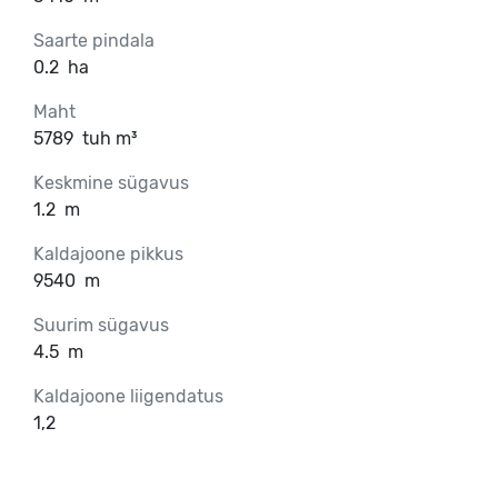
Saarte pindala
0.2
ha
Maht
5789
tuh m³
Keskmine sügavus
1.2
m
Kaldajoone pikkus
9540
m
Suurim sügavus
4.5
m
Kaldajoone liigendatus
1,2