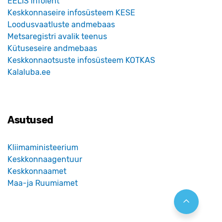
EELIS infoleht
Keskkonnaseire infosüsteem KESE
Loodusvaatluste andmebaas
Metsaregistri avalik teenus
Kütuseseire andmebaas
Keskkonnaotsuste infosüsteem KOTKAS
Kalaluba.ee
Asutused
Kliimaministeerium
Keskkonnaagentuur
Keskkonnaamet
Maa-ja Ruumiamet