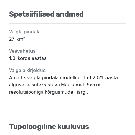
Spetsiifilised andmed
Valgla pindala
27
km²
Veevahetus
1.0
korda aastas
Valgala kirjeldus
Ametlik valgla pindala modelleeritud 2021. aasta
alguse seisule vastava Maa-ameti 5x5 m
resolutsiooniga kõrgusmudeli järgi.
Tüpoloogiline kuuluvus