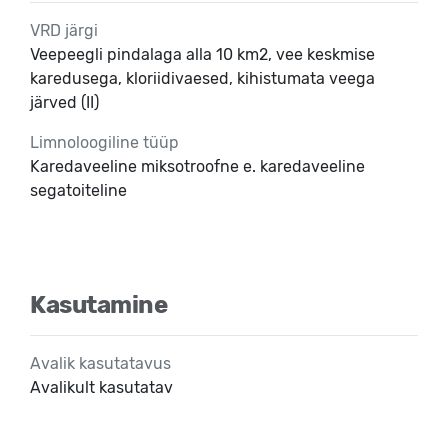
VRD järgi
Veepeegli pindalaga alla 10 km2, vee keskmise
karedusega, kloriidivaesed, kihistumata veega
järved (II)
Limnoloogiline tüüp
Karedaveeline miksotroofne e. karedaveeline
segatoiteline
Kasutamine
Avalik kasutatavus
Avalikult kasutatav