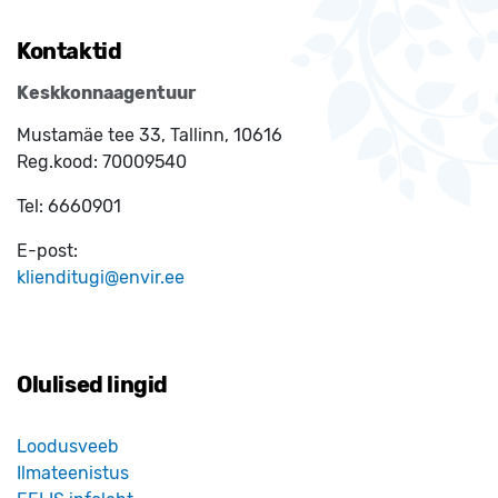
Kontaktid
Keskkonnaagentuur
Mustamäe tee 33, Tallinn, 10616
Reg.kood:
70009540
Tel:
6660901
E-post:
klienditugi@envir.ee
Olulised lingid
Loodusveeb
Ilmateenistus