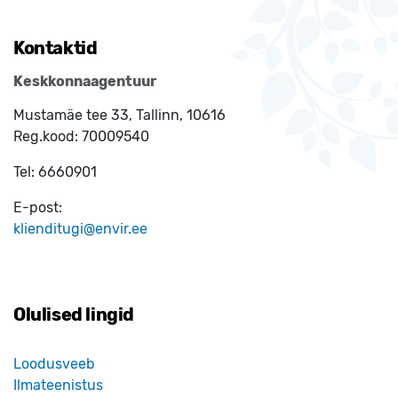
Kontaktid
Keskkonnaagentuur
Mustamäe tee 33, Tallinn, 10616
Reg.kood:
70009540
Tel:
6660901
E-post:
klienditugi@envir.ee
Olulised lingid
Loodusveeb
Ilmateenistus