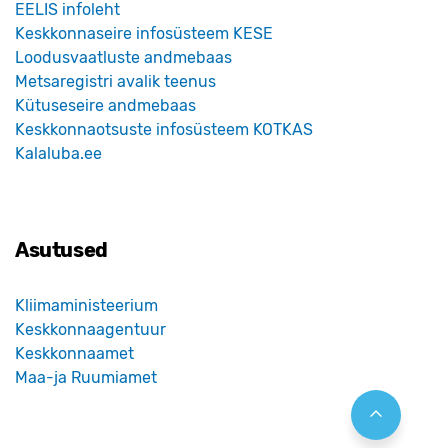
EELIS infoleht
Keskkonnaseire infosüsteem KESE
Loodusvaatluste andmebaas
Metsaregistri avalik teenus
Kütuseseire andmebaas
Keskkonnaotsuste infosüsteem KOTKAS
Kalaluba.ee
Asutused
Kliimaministeerium
Keskkonnaagentuur
Keskkonnaamet
Maa-ja Ruumiamet