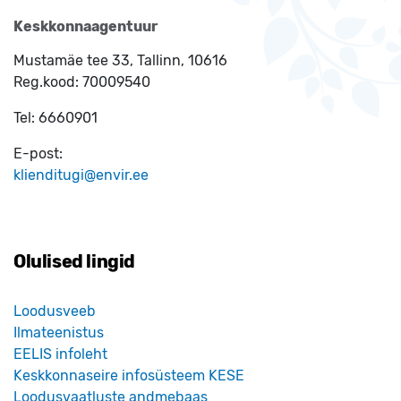
Keskkonnaagentuur
Mustamäe tee 33, Tallinn, 10616
Reg.kood:
70009540
Tel:
6660901
E-post:
klienditugi@envir.ee
Olulised lingid
Loodusveeb
Ilmateenistus
EELIS infoleht
Keskkonnaseire infosüsteem KESE
Loodusvaatluste andmebaas