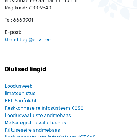
Mustamäe tee 33, Tallinn, 10616
Reg.kood:
70009540
Tel:
6660901
E-post:
klienditugi@envir.ee
Olulised lingid
Loodusveeb
Ilmateenistus
EELIS infoleht
Keskkonnaseire infosüsteem KESE
Loodusvaatluste andmebaas
Metsaregistri avalik teenus
Kütuseseire andmebaas